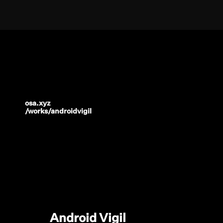
osa.xyz
/works/androidvigil
Android Vigil